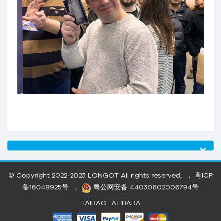
© Copyright 2022-2023
LONGOT
All rights reserved; ， 粤ICP
备16048925号 ，
粤公网安备 44030602006794号
TAIBAO
ALIBABA